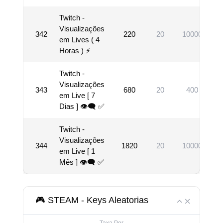
Twitch -
Visualizações
342
220
20
10000
em Lives ( 4
Horas ) ⚡
Twitch -
Visualizações
343
680
20
400
em Live [ 7
Dias ] 👁‍🗨 ✅
Twitch -
Visualizações
344
1820
20
10000
em Live [ 1
Mês ] 👁‍🗨 ✅
🎮 STEAM - Keys Aleatorias