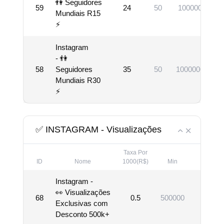
👫 Seguidores
59
24
50
1000000
Mundiais R15
⚡
Instagram
- 👫
58
Seguidores
35
50
10000000
Mundiais R30
⚡
✅ INSTAGRAM - Visualizações
Taxa Por
ID
Nome
1000(R$)
Min
Max
Instagram -
👀 Visualizações
68
0.5
500000
10000
Exclusivas com
Desconto 500k+