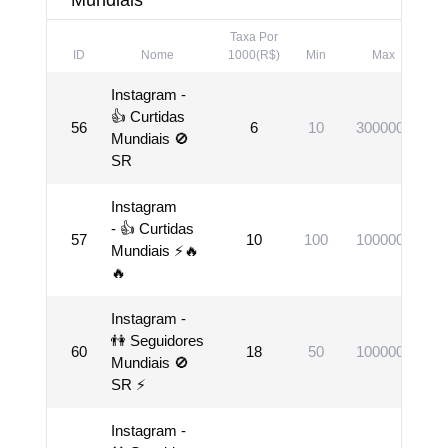
Mundiais
Taxa Por
ID
Nome
1000(R$)
Min
Max
Instagram -
👍 Curtidas
56
6
10
3000000
Mundiais 🚫
SR
Instagram
- 👍 Curtidas
57
10
100
1000000
Mundiais ⚡🔥
🔥
Instagram -
👫 Seguidores
60
18
50
1000000
Mundiais 🚫
SR ⚡
Instagram -