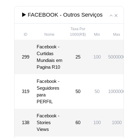
▶️ FACEBOOK - Outros Serviços
Taxa Por
ID
Nome
1000(R$)
Min
Max
Facebook -
Curtidas
299
25
100
5000000
V
Mundiais em
Pagina R10
Facebook -
Seguidores
319
50
50
1000000
V
para
PERFIL
Facebook -
138
Stories
60
100
1000
V
Views