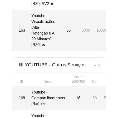
[R30] SV2 🔥
Youtube -
Visualizações
[Alta
163
35
5000
100000
Retenção 8 A
20 Minutos]
[R30] 🔥
🟥 YOUTUBE - Outros Serviços
Taxa Por
ID
Nome
1000(R$)
Min
Max
Youtube -
169
Compartilhamentos
16
50
500000
[R∞] ⚡⭐
Youtube -