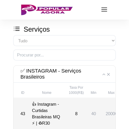
Serviços
✅ INSTAGRAM - Serviços
Brasileiros
Taxa Por
ID
Nome
1000(R$)
Min
Max
👍 Instagram -
Curtidas
43
8
40
20000
Brasileiras MQ
⚡️ | ♻️R30