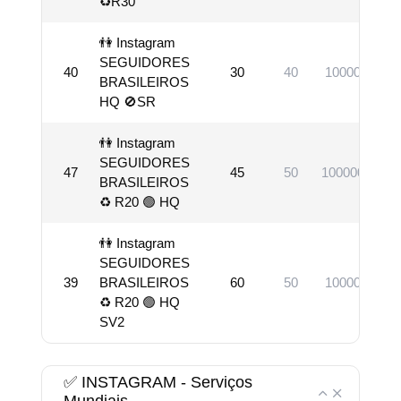
♻️R30
👫 Instagram
SEGUIDORES
40
30
40
100000
BRASILEIROS
HQ 🚫SR
👫 Instagram
SEGUIDORES
47
45
50
1000000
BRASILEIROS
♻ R20 🟢 HQ
👫 Instagram
SEGUIDORES
39
BRASILEIROS
60
50
100000
♻ R20 🟢 HQ
SV2
✅ INSTAGRAM - Serviços