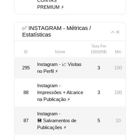
CONTAS
PREMIUM ⚡
✅ INSTAGRAM - Métricas /
Estatísticas
Taxa Por
ID
Nome
1000(R$)
Min
M
Instagram - 📈 Visitas
295
3
100
50
no Perfil ⚡
Instagram -
88
Impressões + Alcance
3
100
50
na Publicação ⚡
Instagram -
87
💾 Salvamentos de
5
10
25
Publicações ⚡