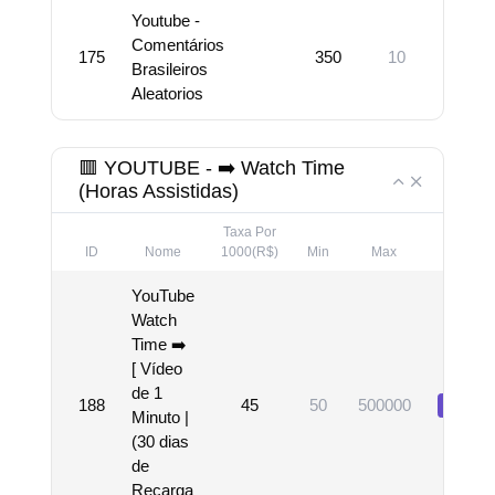
Youtube -
Comentários
175
350
10
100
Brasileiros
Aleatorios
🟥 YOUTUBE - ➡️ Watch Time
(Horas Assistidas)
Taxa Por
ID
Nome
1000(R$)
Min
Max
Descri
YouTube
Watch
Time ➡️
[ Vídeo
de 1
188
45
50
500000
Visual
Minuto |
(30 dias
de
Recarga