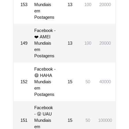
153
Mundiais
13
100
20000
Vis
em
Postagens
Facebook -
❤️ AMEI
149
Mundiais
13
100
20000
Vis
em
Postagens
Facebook -
😄 HAHA
152
Mundiais
15
50
40000
Vis
em
Postagens
Facebook
- 😮 UAU
151
Mundiais
15
50
100000
Vis
em