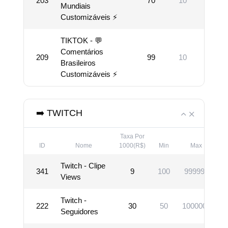
203
70
10
500
Mundiais
Customizáveis ⚡
TIKTOK - 💬
Comentários
209
99
10
1000
Brasileiros
Customizáveis ⚡
➡️ TWITCH
Taxa Por
ID
Nome
1000(R$)
Min
Max
Twitch - Clipe
341
9
100
999999
Views
Twitch -
222
30
50
1000000
Seguidores