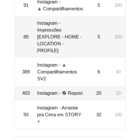
Instagram -
91
5
200
100
🔼 Compartilhamentos
Instagram -
Impressões
89
[EXPLORE - HOME -
5
300
1000
LOCATION -
PROFILE]
Instagram - 🔼
389
Compartilhamentos
6
40
100
SV2
403
Instagram - 🔁 Repost
20
10
10
Instagram - Arrastar
93
pra Cima em STORY
32
100
10
⚡