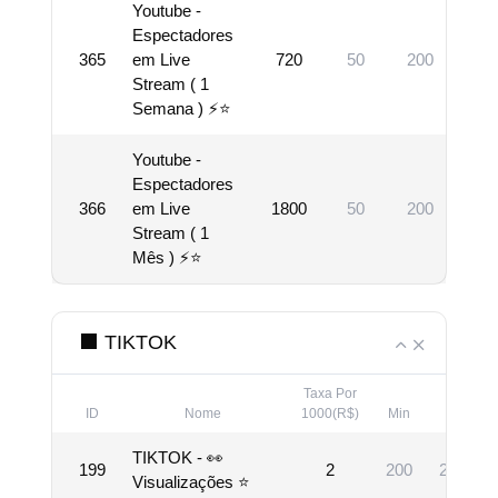
Youtube -
Espectadores
365
em Live
720
50
200
Vi
Stream ( 1
Semana ) ⚡⭐
Youtube -
Espectadores
366
em Live
1800
50
200
Vi
Stream ( 1
Mês ) ⚡⭐
⬛ TIKTOK
Taxa Por
ID
Nome
1000(R$)
Min
Max
TIKTOK - 👀
199
2
200
214748
Visualizações ⭐