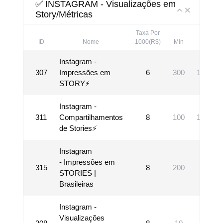
✅ INSTAGRAM - Visualizações em
Story/Métricas
Taxa Por
ID
Nome
1000(R$)
Min
Max
Instagram -
307
Impressões em
6
300
100000
STORY⚡
Instagram -
311
Compartilhamentos
8
100
100000
de Stories⚡
Instagram
- Impressões em
315
8
200
10000
STORIES |
Brasileiras
Instagram -
Visualizações