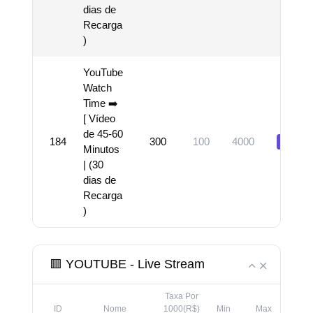
dias de
Recarga
)
YouTube
Watch
Time ➡️
[ Vídeo
de 45-60
184
300
100
4000
Visual
Minutos
| (30
dias de
Recarga
)
🟥 YOUTUBE - Live Stream
Taxa Por
ID
Nome
1000(R$)
Min
Max
D