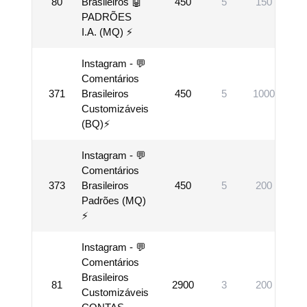
80
Brasileiros 🤖
450
5
150
V
PADRÕES
I.A. (MQ) ⚡
Instagram - 💬
Comentários
371
Brasileiros
450
5
1000
V
Customizáveis
(BQ)⚡
Instagram - 💬
Comentários
373
Brasileiros
450
5
200
V
Padrões (MQ)
⚡
Instagram - 💬
Comentários
Brasileiros
81
2900
3
200
V
Customizáveis