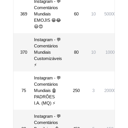
Instagram - 💬
Comentários
369
Mundiais
60
10
50000
V
EMOJIS 😁😂
😃😍
Instagram - 💬
Comentários
370
Mundiais
80
10
1000
V
Customizáveis
⚡
Instagram - 💬
Comentários
75
Mundiais 🤖
250
3
20000
V
PADRÕES
I.A. (MQ) ⚡
Instagram - 💬
Comentários