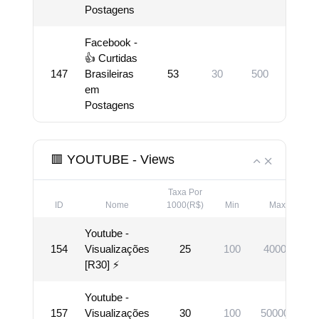
Postagens
Facebook -
👍 Curtidas
147
Brasileiras
53
30
500
Vis
em
Postagens
🟥 YOUTUBE - Views
Taxa Por
ID
Nome
1000(R$)
Min
Max
Youtube -
154
Visualizações
25
100
40000
[R30] ⚡
Youtube -
157
Visualizações
30
100
500000