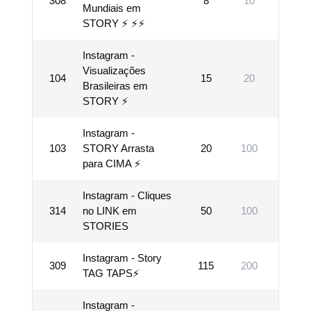
308
8
10
15000
Mundiais em
STORY ⚡ ⚡️⚡️
Instagram -
Visualizações
104
15
20
35000
Brasileiras em
STORY ⚡
Instagram -
103
STORY Arrasta
20
100
10000
para CIMA ⚡
Instagram - Cliques
314
no LINK em
50
100
1000
STORIES
Instagram - Story
309
115
200
1000
TAG TAPS⚡
Instagram -