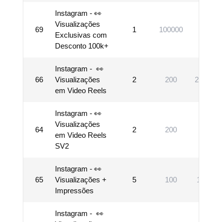
Instagram - 👀
Visualizações
69
1
100000
10000
Exclusivas com
Desconto 100k+
Instagram - 👀
66
Visualizações
2
200
214748
em Video Reels
Instagram - 👀
Visualizações
64
2
200
10000
em Video Reels
SV2
Instagram - 👀
65
Visualizações +
5
100
100000
Impressões
Instagram - 👀