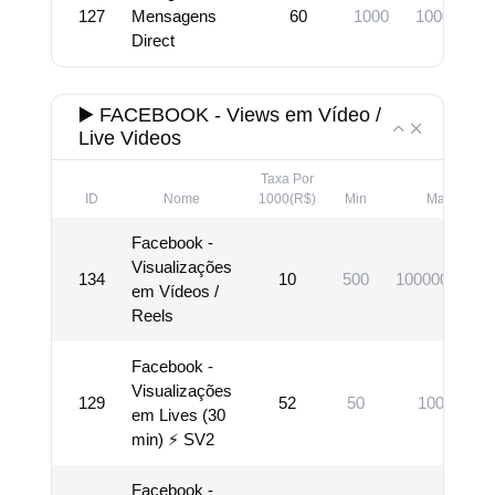
127
Mensagens
60
1000
10000000
Direct
▶️ FACEBOOK - Views em Vídeo /
Live Videos
Taxa Por
ID
Nome
1000(R$)
Min
Max
Facebook -
Visualizações
134
10
500
1000000000
em Vídeos /
Reels
Facebook -
Visualizações
129
52
50
10000
em Lives (30
min) ⚡ SV2
Facebook -