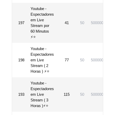
Youtube -
Espectadores
em Live
197
41
50
500000
Vi
Stream por
60 Minutos
⚡⭐
Youtube -
Espectadores
198
em Live
77
50
500000
Vi
Stream ( 2
Horas ) ⚡⭐
Youtube -
Espectadores
193
em Live
115
50
500000
Vi
Stream ( 3
Horas )⚡⭐