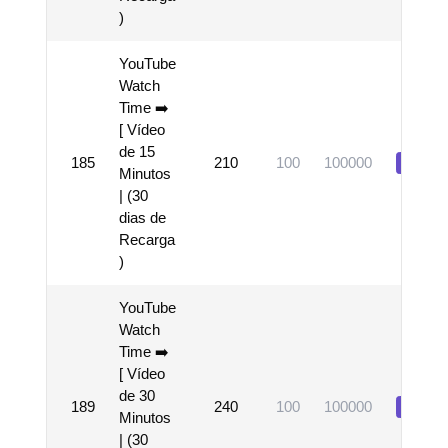
)
YouTube
Watch
Time ➡️
[ Vídeo
de 15
185
210
100
100000
Visual
Minutos
| (30
dias de
Recarga
)
YouTube
Watch
Time ➡️
[ Vídeo
de 30
189
240
100
100000
Visual
Minutos
| (30