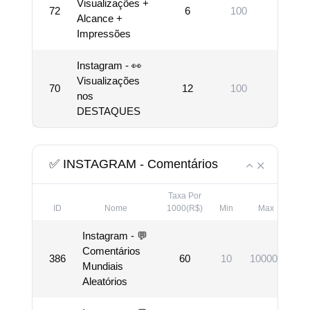
Visualizações +
72
6
100
10000
Alcance +
Impressões
Instagram - 👀
Visualizações
70
12
100
3000
nos
DESTAQUES
✅ INSTAGRAM - Comentários
Taxa Por
ID
Nome
1000(R$)
Min
Max
Instagram - 💬
Comentários
386
60
10
100000
V
Mundiais
Aleatórios