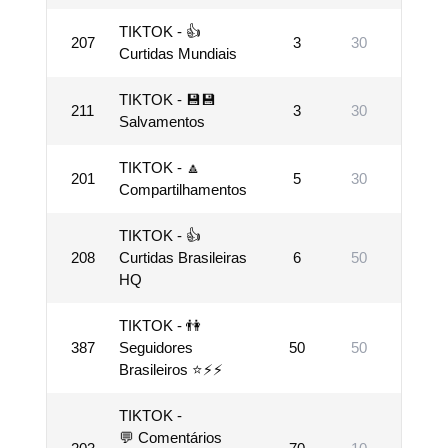
TIKTOK - 👍
207
3
30
10000
Curtidas Mundiais
TIKTOK - 💾💾
211
3
30
1000
Salvamentos
TIKTOK - 🔼
201
5
30
20000
Compartilhamentos
TIKTOK - 👍
208
Curtidas Brasileiras
6
50
10000
HQ
TIKTOK - 👫
387
Seguidores
50
50
10000
Brasileiros ⭐⚡⚡
TIKTOK -
💬 Comentários