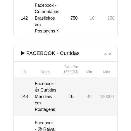
Facebook -
Comentários
142
Brasileiros
750
10
250
V
em
Postagens ⚡
▶️ FACEBOOK - Curtidas
Taxa Por
ID
Nome
1000(R$)
Min
Max
Des
Facebook -
👍 Curtidas
148
Mundiais
10
40
100000
Vis
em
Postagens
Facebook
- 😡 Raiva